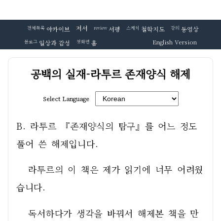
저서
전체목록
아카이브
review
서평
스케치
철학지도
강의
동영상
English Version
블로그
일상과 감성
첫화면
홈
공백의 실재-라투르 존재양식 해제
Select Language
B. 라투르 『존재양식의 탐구』를 어느 정도 
풀어 쓴 해제입니다.
   라투르의 이 책은 제가 읽기에 너무 어려웠
습니다. 
   독서하다가 생각을 바꿔서 해제본 책을 만