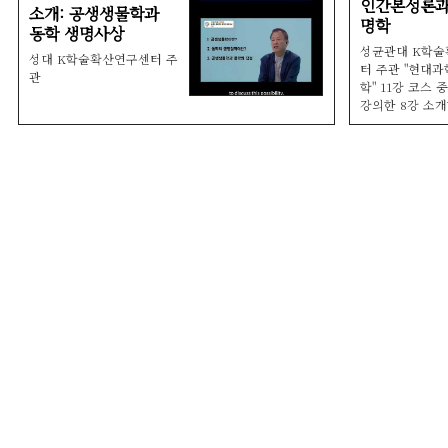
인간본성론과
소개: 공생생물학과
명학
동학 생명사상
성균관대 K학
성대 K학술확산연구센터 주
터 주관 "현대
관
학" 11강 코스 
강의한 8강 소