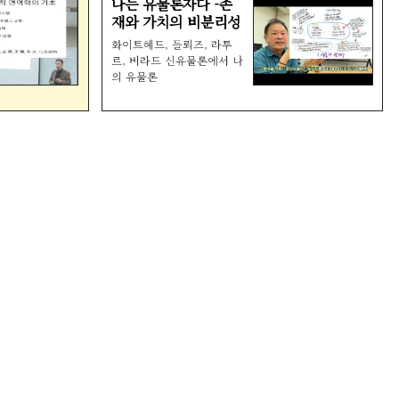
나는 유물론자다 -존
재와 가치의 비분리성
화이트헤드, 들뢰즈, 라투
르, 버라드 신유물론에서 나
의 유물론