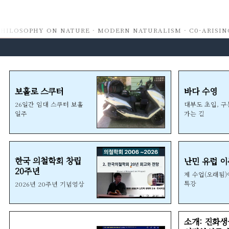
HILOSOPHY ON NATURE · MODERN NATURALISM · C0-ARISING 
보홀로 스쿠터
바다 수영
26일간 임대 스쿠터 보홀
대부도 초입, 
일주
가는 길
한국 의철학회 창립
난민 유럽 이
20주년
제 수업(오래됨
특강
2026년 20주년 기념영상
소개: 진화