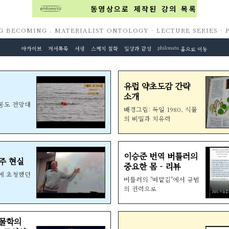
동영상으로 제작된 강의 목록
BECOMING . MATERIALIST ONTOLOGY · LECTURE SERIES · P
아카이브
저서목록
서평
스케치 철학
일상과 감성
philonatu
홈으로 이동
유럽 약초도감 간략
소개
구봉도 전망대
배경그림: 독일 1980, 식물
의 비밀과 치유력
이승준 번역 버틀러의
주 현실
중요한 몸 - 리뷰
)에 초청했던
버틀러의 "떠맡김"에서 규범
의 권력으로
생물학의