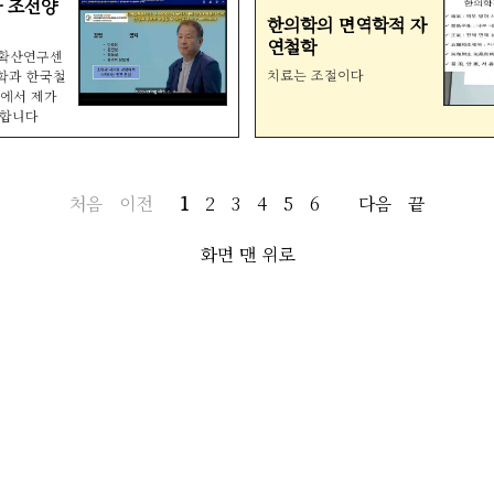
 조선양
한의학의 면역학적 자
연철학
술확산연구센
치료는 조절이다
과학과 한국철
중에서 제가
개합니다
처음
이전
1
2
3
4
5
6
다음
끝
화면 맨 위로