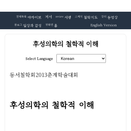
저서
전체목록
아카이브
review
서평
스케치
철학지도
강의
동영상
English Version
블로그
일상과 감성
첫화면
홈
후성의학의 철학적 이해
Select Language
동서철학회2013춘계학술대회
후성의학의 철학적 이해