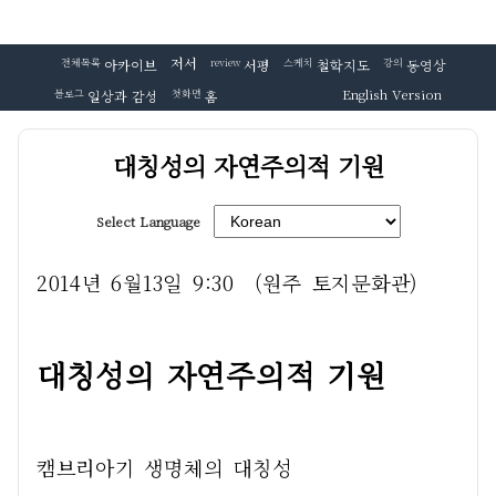
저서
전체목록
아카이브
review
서평
스케치
철학지도
강의
동영상
English Version
블로그
일상과 감성
첫화면
홈
대칭성의 자연주의적 기원
Select Language
2014년 6월13일 9:30  (원주 토지문화관)
대칭성의 자연주의적 기원
캠브리아기 생명체의 대칭성