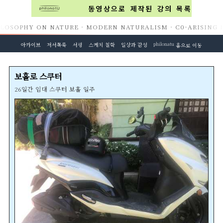
동영상으로 제작된 강의 목록
OSOPHY ON NATURE · MODERN NATURALISM · C0-ARISING BEC
아카이브
저서목록
서평
스케치 철학
일상과 감성
philonatu
홈으로 이동
보홀로 스쿠터
26일간 임대 스쿠터 보홀 일주