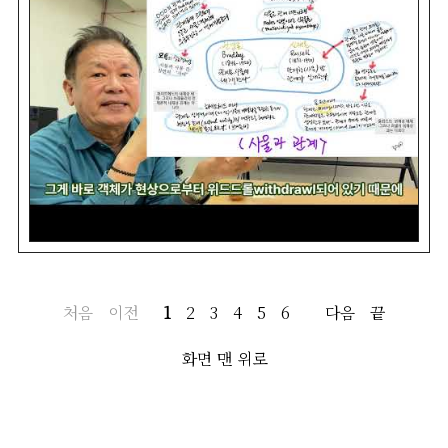
처음
이전
1
2
3
4
5
6
다음
끝
화면 맨 위로