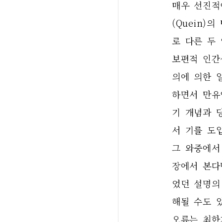
매우 선진적
(Quein
로 다른 두
보편적 인간
의에 의한 
하면서 만유
기 개념과 
서 기를 도
그 와중에서
장에서 본다면
었던 설명의
해될 수도 
오류는 최한