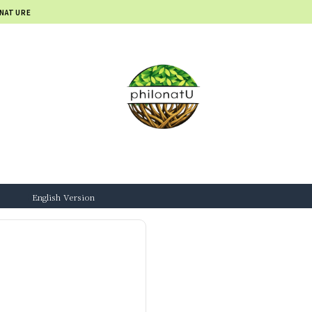
 NATURE
English Version