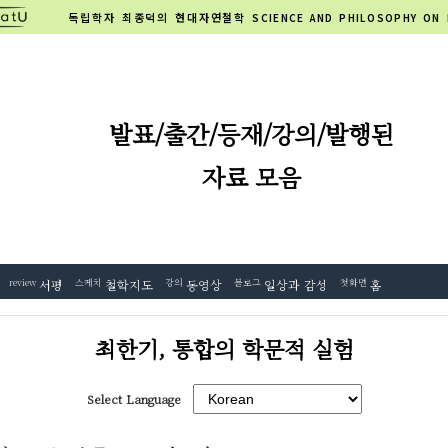
독립학자 최종덕의 현대자연철학
SCIENCE AND PHILOSOPHY ON
발표/출간/등재/강의/발행된
자료 모음
review
서평
스케치
철학지도
강의
동영상
블로그
일상과 감성
첫화면
홈
최한기, 통합의 학문적 실험
Select Language