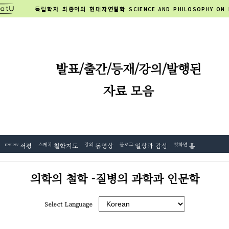
독립학자 최종덕의 현대자연철학
SCIENCE AND PHILOSOPHY ON
발표/출간/등재/강의/발행된
자료 모음
review
서평
스케치
철학지도
강의
동영상
블로그
일상과 감성
첫화면
홈
의학의 철학 -질병의 과학과 인문학
Select Language