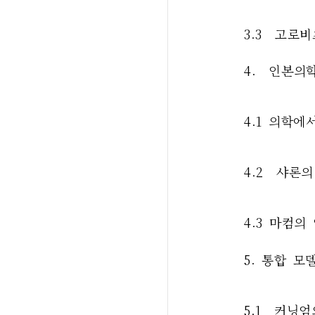
3.3  고
4.  인본의
4.1 의학에
4.2  샤론
4.3 마컴의
5. 통합 모
5.1  커닝