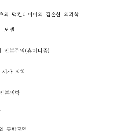
로비츠와 맥킨타이어의 겸손한 의과학
학 모델
서 인본주의(휴머니즘)
의 서사 의학
 인본의학
델
엄의 통합모델